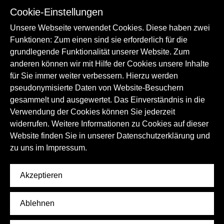
Musikinstrumente auf Twitch
Cookie-Einstellungen
499€
unter
Ortsgeschichte
Literatur
Unsere Webseite verwendet Cookies. Diese haben zwei
Über einen Twitch-Kanal stellt das
Ideengeschichte
Sprache
Museum Produktionstechniken
Funktionen: Zum einen sind sie erforderlich für die
mechanischer Musikinstrumente vor und
grundlegende Funktionalität unserer Website. Zum
Sprachbezogene Traditionen
diskutiert sie mit dem Publikum.
anderen können wir mit Hilfe der Cookies unsere Inhalte
Zur Anwendung
für Sie immer weiter verbessern. Hierzu werden
pseudonymisierte Daten von Website-Besuchern
Musikinstrumente
gesammelt und ausgewertet. Das Einverständnis in die
Gerberei digital
Verwendung der Cookies können Sie jederzeit
Handwerk und Techniken
Die Sammlung des Museums ist über die
widerrufen. Weitere Informationen zu Cookies auf dieser
Web-Datenbank „museum-digital“
Website finden Sie in unserer Datenschutzerklärung und
verfügbar.
zu uns im
Impressum.
Zur Anwendung
Akzeptieren
Gerberei
Handwerk
Ortsgeschichte
Ablehnen
Handwerk und Techniken