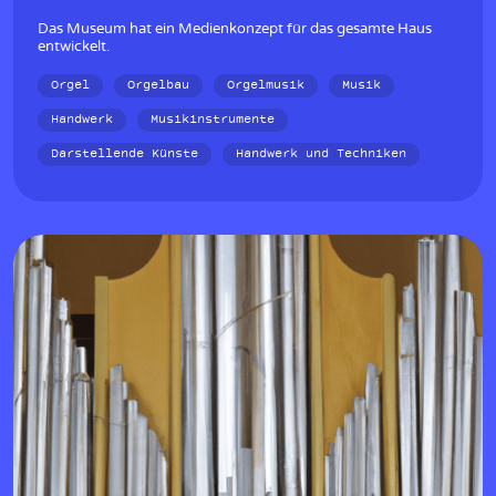
Das Museum hat ein Medienkonzept für das gesamte Haus
entwickelt.
Orgel
Orgelbau
Orgelmusik
Musik
Handwerk
Musikinstrumente
Darstellende Künste
Handwerk und Techniken