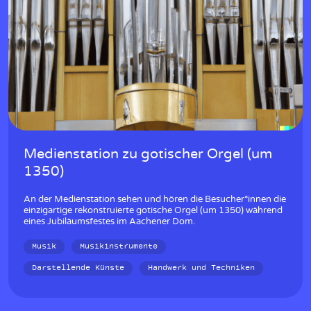
Medienstation zu gotischer Orgel (um
1350)
An der Medienstation sehen und hören die Besucher*innen die
einzigartige rekonstruierte gotische Orgel (um 1350) während
eines Jubiläumsfestes im Aachener Dom.
Musik
Musikinstrumente
Darstellende Künste
Handwerk und Techniken