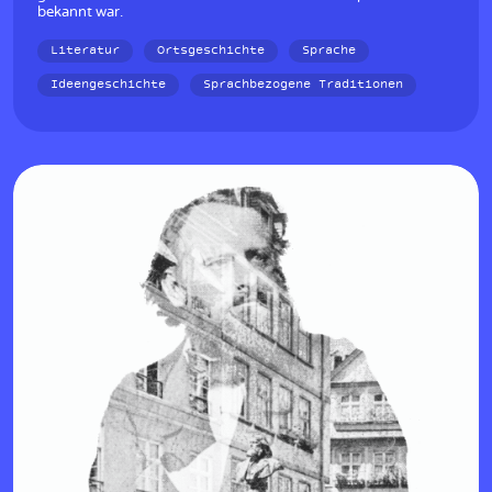
bekannt war.
Literatur
Ortsgeschichte
Sprache
Ideengeschichte
Sprachbezogene Traditionen