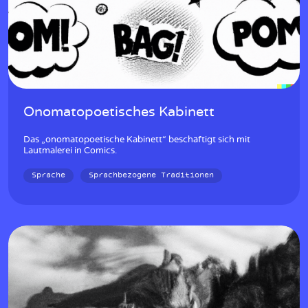
Onomatopoetisches Kabinett
Das „onomatopoetische Kabinett“ beschäftigt sich mit
Lautmalerei in Comics.
Sprache
Sprachbezogene Traditionen