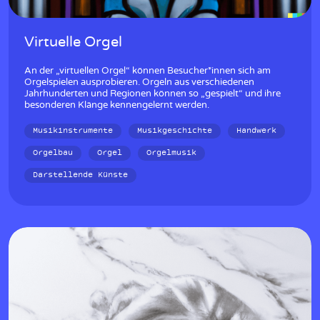
Virtuelle Orgel
An der „virtuellen Orgel“ können Besucher*innen sich am
Orgelspielen ausprobieren. Orgeln aus verschiedenen
Jahrhunderten und Regionen können so „gespielt“ und ihre
besonderen Klänge kennengelernt werden.
Musikinstrumente
Musikgeschichte
Handwerk
Orgelbau
Orgel
Orgelmusik
Darstellende Künste