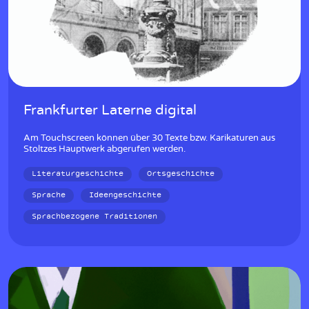
Frankfurter Laterne digital
Am Touchscreen können über 30 Texte bzw. Karikaturen aus
Stoltzes Hauptwerk abgerufen werden.
Literaturgeschichte
Ortsgeschichte
Sprache
Ideengeschichte
Sprachbezogene Traditionen