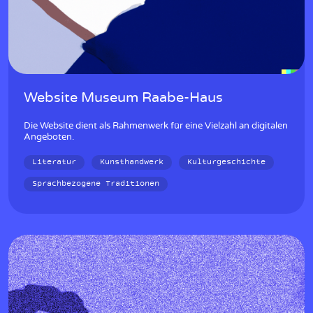
Website Museum Raabe-Haus
Die Website dient als Rahmenwerk für eine Vielzahl an digitalen
Angeboten.
Literatur
Kunsthandwerk
Kulturgeschichte
Sprachbezogene Traditionen