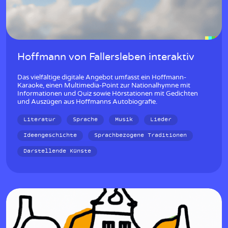
Hoffmann von Fallersleben interaktiv
Das vielfältige digitale Angebot umfasst ein Hoffmann-
Karaoke, einen Multimedia-Point zur Nationalhymne mit
Informationen und Quiz sowie Hörstationen mit Gedichten
und Auszügen aus Hoffmanns Autobiografie.
Literatur
Sprache
Musik
Lieder
Ideengeschichte
Sprachbezogene Traditionen
Darstellende Künste