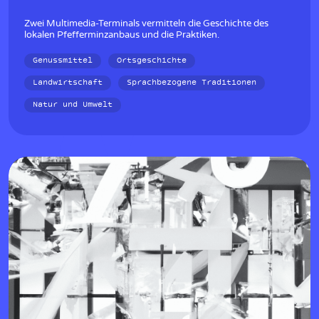
w
Zwei Multimedia-Terminals vermitteln die Geschichte des
lokalen Pfefferminzanbaus und die Praktiken.
Genussmittel
Ortsgeschichte
Landwirtschaft
Sprachbezogene Traditionen
Natur und Umwelt