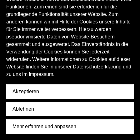
Funktionen: Zum einen sind sie erforderlich für die
grundlegende Funktionalität unserer Website. Zum
anderen können wir mit Hilfe der Cookies unsere Inhalte
für Sie immer weiter verbessern. Hierzu werden
pseudonymisierte Daten von Website-Besuchern
gesammelt und ausgewertet. Das Einverständnis in die
Verwendung der Cookies können Sie jederzeit
widerrufen. Weitere Informationen zu Cookies auf dieser
Website finden Sie in unserer Datenschutzerklärung und
zu uns im
Impressum.
YouTube-Kanal „Schumann in Zwickau“
Akzeptieren
Das Museum teilt auf seinem YouTube-Kanal Schumann-
Ablehnen
Konzerte sowie vom kurbelbetriebenen Grammofon
abgefilmte Musikstücke.
Musik
Musikgeschichte
Darstellende Künste
Mehr erfahren und anpassen