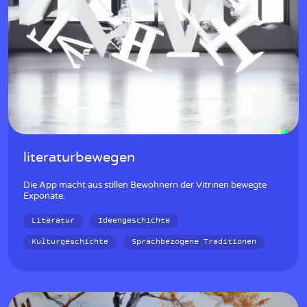
literaturbewegen
Die App macht aus stillen Bewohnern der Vitrinen bewegte
Exponate.
Literatur
Ideengeschichte
Kulturgeschichte
Sprachbezogene Traditionen