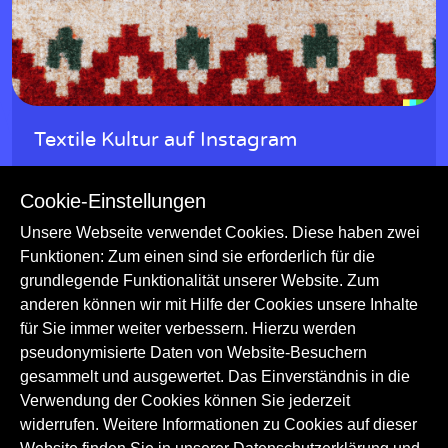
w
Textile Kultur auf Instagram
Das Museum präsentiert auf seinem Instagram-Kanal
Cookie-Einstellungen
verschiedene Traditionen der Textilherstellung weltweit.
Trachten
Handwerk
Textilien
Unsere Webseite verwendet Cookies. Diese haben zwei
Funktionen: Zum einen sind sie erforderlich für die
Ethnologie
Textilarchäologie
grundlegende Funktionalität unserer Website. Zum
Kulturgeschichte
Handwerk und Techniken
anderen können wir mit Hilfe der Cookies unsere Inhalte
für Sie immer weiter verbessern. Hierzu werden
pseudonymisierte Daten von Website-Besuchern
gesammelt und ausgewertet. Das Einverständnis in die
Verwendung der Cookies können Sie jederzeit
widerrufen. Weitere Informationen zu Cookies auf dieser