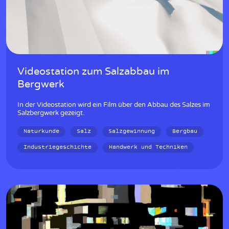
Videostation zum Salzabbau im
Bergwerk
In der Videostation wird ein Film über den Abbau des Salzes im
Salzbergwerk gezeigt.
Naturkunde
Salz
Salzgewinnung
Bergbau
Industriegeschichte
Handwerk und Techniken