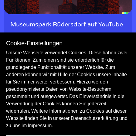
Museumspark Rüdersdorf auf YouTube
Auf dem museumseigenen YouTube-Kanal erhalten die
Cookie-Einstellungen
Nutzer*innen u. a. Einblicke in die traditionelle Kalkherstellung.
Bergbau
Industriegeschichte
Unsere Webseite verwendet Cookies. Diese haben zwei
Funktionen: Zum einen sind sie erforderlich für die
Ortsgeschichte
Kalksteinabbau
grundlegende Funktionalität unserer Website. Zum
Kalkmörtelherstellung
Handwerk und Techniken
anderen können wir mit Hilfe der Cookies unsere Inhalte
für Sie immer weiter verbessern. Hierzu werden
pseudonymisierte Daten von Website-Besuchern
gesammelt und ausgewertet. Das Einverständnis in die
Verwendung der Cookies können Sie jederzeit
widerrufen. Weitere Informationen zu Cookies auf dieser
Website finden Sie in unserer Datenschutzerklärung und
zu uns im
Impressum.