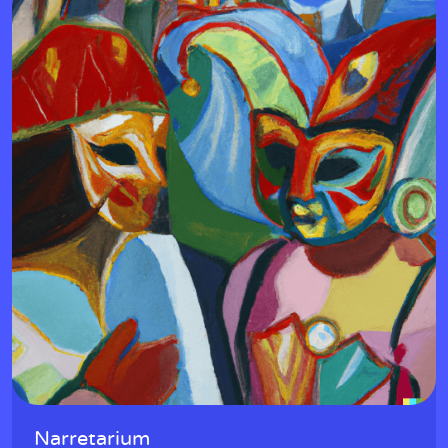
w
Narretarium