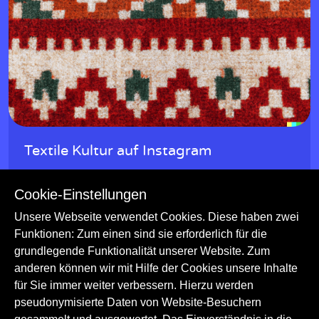
Textile Kultur auf Instagram
Das Museum präsentiert auf seinem Instagram-Kanal
Cookie-Einstellungen
verschiedene Traditionen der Textilherstellung weltweit.
Trachten
Handwerk
Textilien
Unsere Webseite verwendet Cookies. Diese haben zwei
Funktionen: Zum einen sind sie erforderlich für die
Ethnologie
Textilarchäologie
grundlegende Funktionalität unserer Website. Zum
Kulturgeschichte
Handwerk und Techniken
anderen können wir mit Hilfe der Cookies unsere Inhalte
für Sie immer weiter verbessern. Hierzu werden
pseudonymisierte Daten von Website-Besuchern