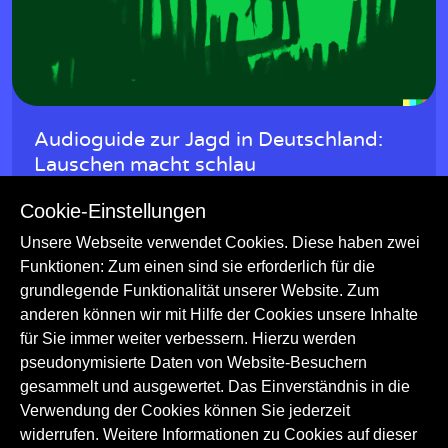
w
Audioguide zur Jagd in Deutschland:
Lauschen macht schlau
Lauschen macht schlau: Der Audioguide zur Ausstellung
Cookie-Einstellungen
behandelt die spezifischen historischen Hintergründe der Jagd
in Deutschland und deren Weiterbestehen bis heute.
Unsere Webseite verwendet Cookies. Diese haben zwei
Funktionen: Zum einen sind sie erforderlich für die
Jagdwesen
Naturkunde
Geschichte
grundlegende Funktionalität unserer Website. Zum
Natur und Umwelt
Handwerk und Techniken
anderen können wir mit Hilfe der Cookies unsere Inhalte
für Sie immer weiter verbessern. Hierzu werden
pseudonymisierte Daten von Website-Besuchern
gesammelt und ausgewertet. Das Einverständnis in die
Verwendung der Cookies können Sie jederzeit
widerrufen. Weitere Informationen zu Cookies auf dieser