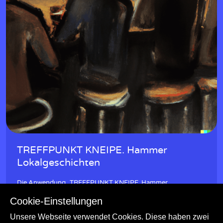
TREFFPUNKT KNEIPE. Hammer
Lokalgeschichten
Die Anwendung „TREFFPUNKT KNEIPE. Hammer
Lokalgeschichten“ bietet kulturgeschichtliches Wissen zum
Cookie-Einstellungen
Thema Kneipe.
Kulturgeschichte
Ortsgeschichte
Unsere Webseite verwendet Cookies. Diese haben zwei