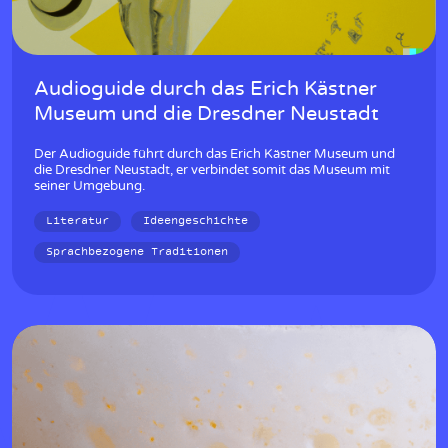
w
Audioguide durch das Erich Kästner
Museum und die Dresdner Neustadt
Der Audioguide führt durch das Erich Kästner Museum und
die Dresdner Neustadt, er verbindet somit das Museum mit
seiner Umgebung.
Literatur
Ideengeschichte
Sprachbezogene Traditionen