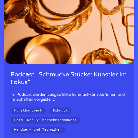
Podcast „Schmucke Stücke: Künstler im
Fokus“
Im Podcast werden ausgewählte Schmuckkünstler*innen und
ihr Schaffen vorgestellt.
Kunsthandwerk
Schmuck
Gold- und Silberschmiedekunst
Handwerk und Techniken