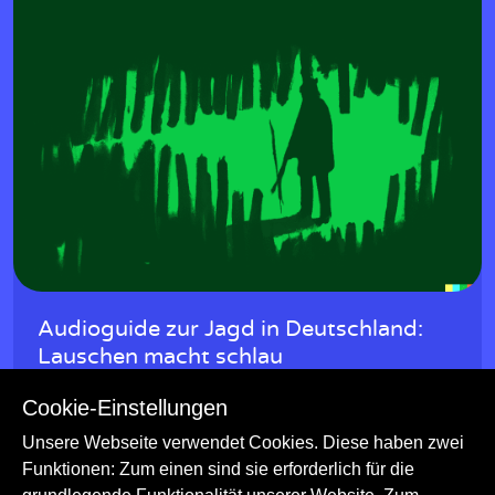
Audioguide zur Jagd in Deutschland:
Lauschen macht schlau
Lauschen macht schlau: Der Audioguide zur Ausstellung
Cookie-Einstellungen
behandelt die spezifischen historischen Hintergründe der Jagd
in Deutschland und deren Weiterbestehen bis heute.
Unsere Webseite verwendet Cookies. Diese haben zwei
Funktionen: Zum einen sind sie erforderlich für die
Jagdwesen
Naturkunde
Geschichte