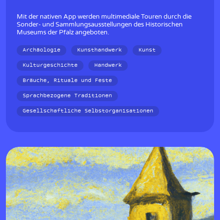
Mit der nativen App werden multimediale Touren durch die
Sonder- und Sammlungsausstellungen des Historischen
Museums der Pfalz angeboten.
Archäologie
Kunsthandwerk
Kunst
Kulturgeschichte
Handwerk
Bräuche, Rituale und Feste
Sprachbezogene Traditionen
Gesellschaftliche Selbstorganisationen