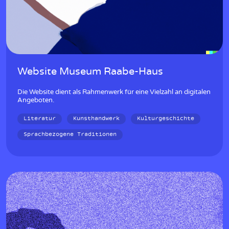
Website Museum Raabe-Haus
Die Website dient als Rahmenwerk für eine Vielzahl an digitalen
Angeboten.
Literatur
Kunsthandwerk
Kulturgeschichte
Sprachbezogene Traditionen