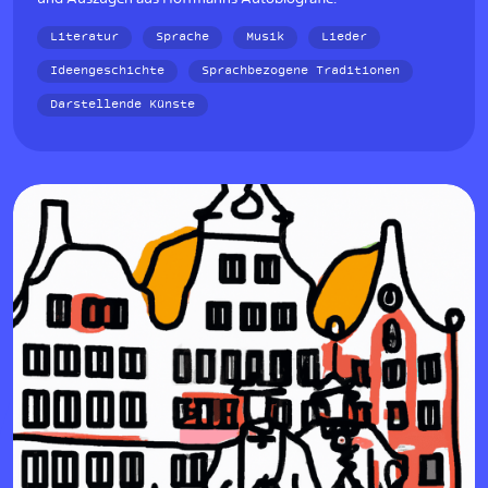
Literatur
Sprache
Musik
Lieder
Ideengeschichte
Sprachbezogene Traditionen
Darstellende Künste