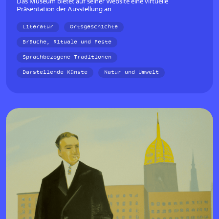
Das Museum bietet auf seiner Website eine virtuelle
Präsentation der Ausstellung an.
Literatur
Ortsgeschichte
Bräuche, Rituale und Feste
Sprachbezogene Traditionen
Darstellende Künste
Natur und Umwelt