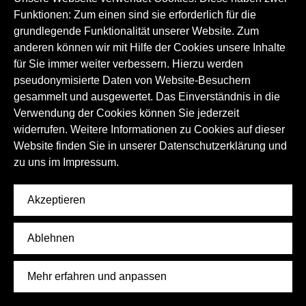
Funktionen: Zum einen sind sie erforderlich für die
Audioguide zur Handwerksgeschichte
grundlegende Funktionalität unserer Website. Zum
und Herstellung von Bier und Brot
anderen können wir mit Hilfe der Cookies unsere Inhalte
für Sie immer weiter verbessern. Hierzu werden
Der Audioguide gibt vertiefende Einblicke in die
Handwerksgeschichte und Herstellung von Bier.
pseudonymisierte Daten von Website-Besuchern
gesammelt und ausgewertet. Das Einverständnis in die
Brauereiwesen
Bäckereiwesen
Handwerk
Verwendung der Cookies können Sie jederzeit
Rohstoffe
Industriegeschichte
widerrufen. Weitere Informationen zu Cookies auf dieser
Alltagskultur
Landwirtschaft
Genussmittel
Website finden Sie in unserer Datenschutzerklärung und
zu uns im
Impressum.
Bräuche, Rituale und Feste
Sprachbezogene Traditionen
Akzeptieren
Handwerk und Techniken
Ablehnen
Mehr erfahren und anpassen