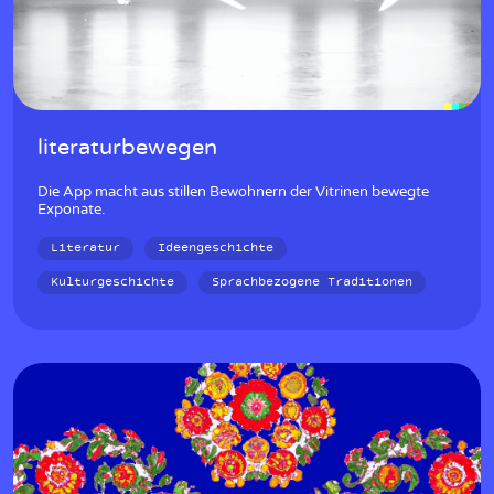
literaturbewegen
Die App macht aus stillen Bewohnern der Vitrinen bewegte
Exponate.
Literatur
Ideengeschichte
Kulturgeschichte
Sprachbezogene Traditionen